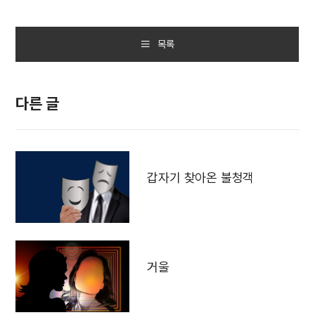
목록
다른 글
갑자기 찾아온 불청객
거울